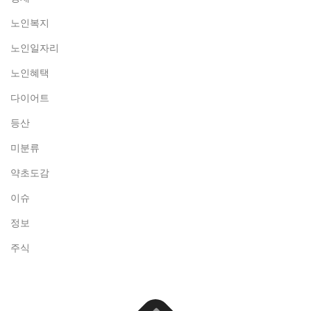
노인복지
노인일자리
노인혜택
다이어트
등산
미분류
약초도감
이슈
정보
주식