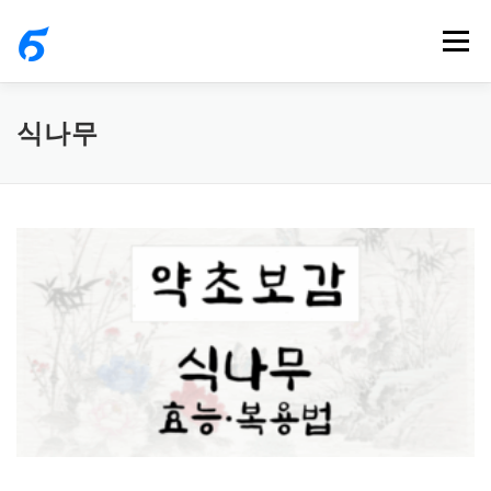
내
메뉴
용
으
로
식나무
바
로
가
기