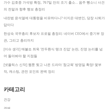
가수 김호중 가석방 확정, 767일 만의 조기 출소… 음주 뺑소니 사건
의 전말과 향후 행보 총정리
내란범 윤석열에 대통령을 비유하다니? 이지은 대변인, 당장 사퇴가
답이다
한성숙 국무총리 후보자 프로필 총정리: 네이버 CEO에서 중기부 장
관, 그리고 총리까지
[이슈 생각] 매불쑈 최욱 ‘전두환식 탱크 진압’ 논란, 진영 논리를 넘
어 돌아봐야 할 지점들
[넷플릭스 신작] 웹툰 찢고 나온 드라마 ‘참교육’ 방영일 확정! 몇부
작, 캐스팅, 관전 포인트 완벽 정리
카테고리
건강
경제