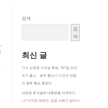
검색
검
색
,
세
최신 글
가수 김호중 가석방 확정, 767일 만의
조기 출소… 음주 뺑소니 사건의 전말
과 향후 행보 총정리
내란범 윤석열에 대통령을 비유하다
니? 이지은 대변인, 당장 사퇴가 답이다