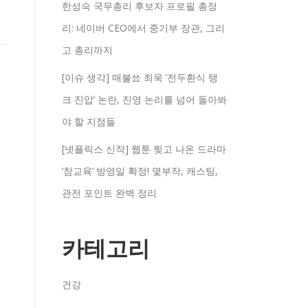
한성숙 국무총리 후보자 프로필 총정
리: 네이버 CEO에서 중기부 장관, 그리
고 총리까지
[이슈 생각] 매불쑈 최욱 ‘전두환식 탱
크 진압’ 논란, 진영 논리를 넘어 돌아봐
야 할 지점들
[넷플릭스 신작] 웹툰 찢고 나온 드라마
‘참교육’ 방영일 확정! 몇부작, 캐스팅,
관전 포인트 완벽 정리
카테고리
건강