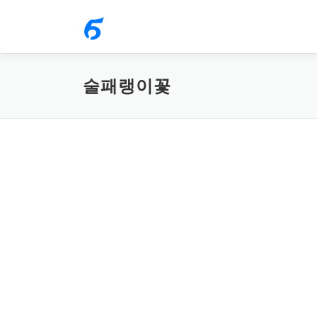
내
용
으
로
술패랭이꽃
바
로
가
기