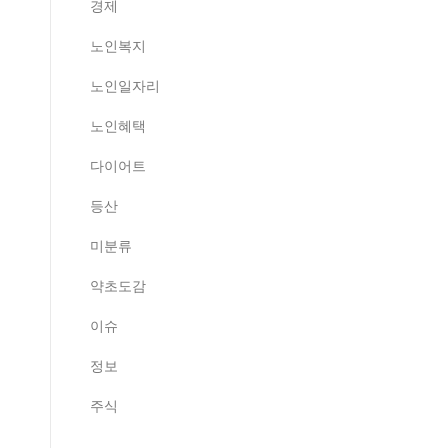
경제
노인복지
노인일자리
노인혜택
다이어트
등산
미분류
약초도감
이슈
정보
주식