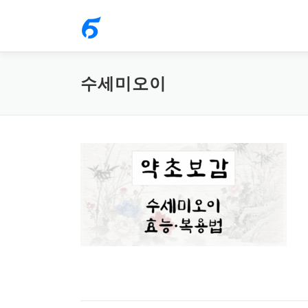
내
용
으
로
수세미오이
바
로
가
기