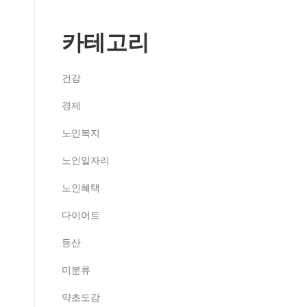
카테고리
건강
경제
노인복지
노인일자리
노인혜택
다이어트
등산
미분류
약초도감