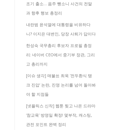
조기 출소… 음주 뺑소니 사건의 전말
과 향후 행보 총정리
내란범 윤석열에 대통령을 비유하다
니? 이지은 대변인, 당장 사퇴가 답이다
한성숙 국무총리 후보자 프로필 총정
리: 네이버 CEO에서 중기부 장관, 그리
고 총리까지
[이슈 생각] 매불쑈 최욱 ‘전두환식 탱
크 진압’ 논란, 진영 논리를 넘어 돌아봐
야 할 지점들
[넷플릭스 신작] 웹툰 찢고 나온 드라마
‘참교육’ 방영일 확정! 몇부작, 캐스팅,
관전 포인트 완벽 정리