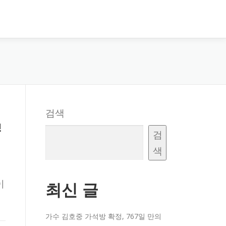
검색
!
검
색
이
최신 글
가수 김호중 가석방 확정, 767일 만의