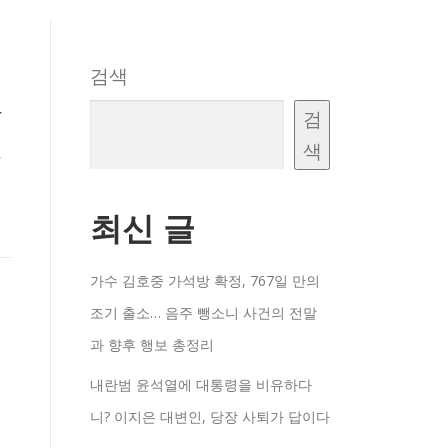
검색
드
검
색
,
최신 글
가수 김호중 가석방 확정, 767일 만의
조기 출소… 음주 뺑소니 사건의 전말
과 향후 행보 총정리
내란범 윤석열에 대통령을 비유하다
니? 이지은 대변인, 당장 사퇴가 답이다