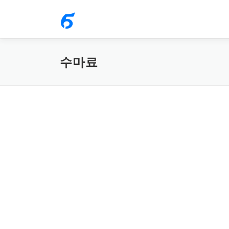
내
용
으
로
수마료
바
로
가
기