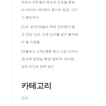
한성숙 국무총리 후보자 프로필 총정
리: 네이버 CEO에서 중기부 장관, 그리
고 총리까지
[이슈 생각] 매불쑈 최욱 ‘전두환식 탱
크 진압’ 논란, 진영 논리를 넘어 돌아봐
야 할 지점들
[넷플릭스 신작] 웹툰 찢고 나온 드라마
‘참교육’ 방영일 확정! 몇부작, 캐스팅,
관전 포인트 완벽 정리
카테고리
건강