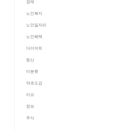
경제
노인복지
노인일자리
노인혜택
다이어트
등산
미분류
약초도감
이슈
정보
주식