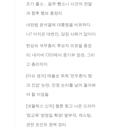
조기 출소… 음주 뺑소니 사건의 전말
과 향후 행보 총정리
내란범 윤석열에 대통령을 비유하다
니? 이지은 대변인, 당장 사퇴가 답이다
한성숙 국무총리 후보자 프로필 총정
리: 네이버 CEO에서 중기부 장관, 그리
고 총리까지
[이슈 생각] 매불쑈 최욱 ‘전두환식 탱
크 진압’ 논란, 진영 논리를 넘어 돌아봐
야 할 지점들
[넷플릭스 신작] 웹툰 찢고 나온 드라마
‘참교육’ 방영일 확정! 몇부작, 캐스팅,
관전 포인트 완벽 정리