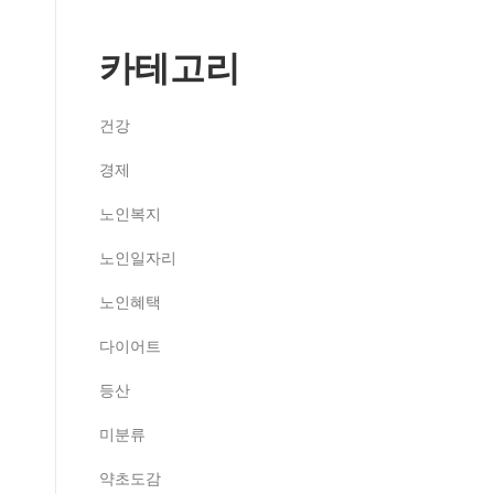
카테고리
건강
경제
노인복지
노인일자리
노인혜택
다이어트
등산
미분류
약초도감