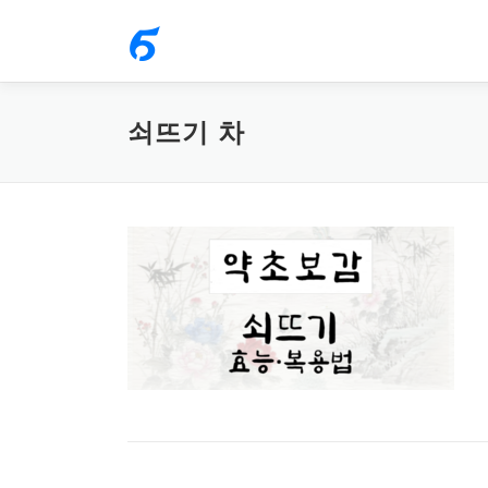
내
용
으
로
쇠뜨기 차
바
로
가
기