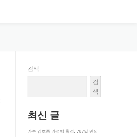
검색
검
색
립
최신 글
가수 김호중 가석방 확정, 767일 만의