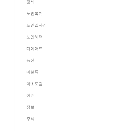
경제
노인복지
노인일자리
노인혜택
다이어트
등산
미분류
약초도감
이슈
정보
주식