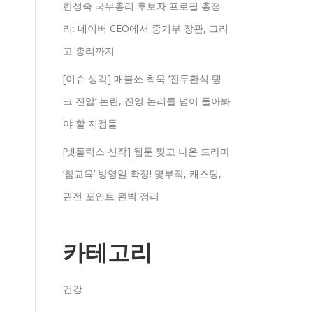
한성숙 국무총리 후보자 프로필 총정
리: 네이버 CEO에서 중기부 장관, 그리
고 총리까지
[이슈 생각] 매불쑈 최욱 ‘전두환식 탱
크 진압’ 논란, 진영 논리를 넘어 돌아봐
야 할 지점들
[넷플릭스 신작] 웹툰 찢고 나온 드라마
‘참교육’ 방영일 확정! 몇부작, 캐스팅,
관전 포인트 완벽 정리
카테고리
건강