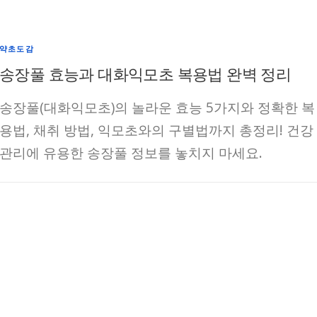
약초도감
송장풀 효능과 대화익모초 복용법 완벽 정리
송장풀(대화익모초)의 놀라운 효능 5가지와 정확한 복
용법, 채취 방법, 익모초와의 구별법까지 총정리! 건강
관리에 유용한 송장풀 정보를 놓치지 마세요.