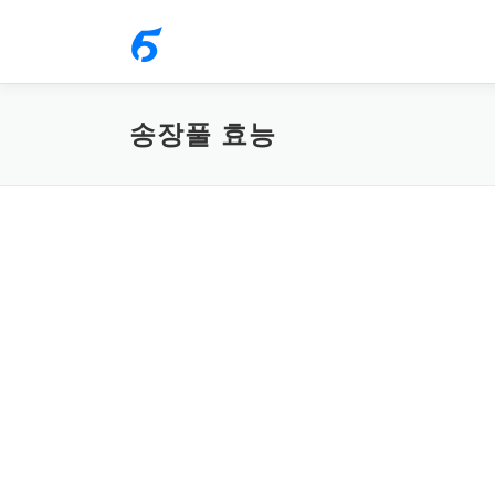
내
용
으
로
송장풀 효능
바
로
가
기