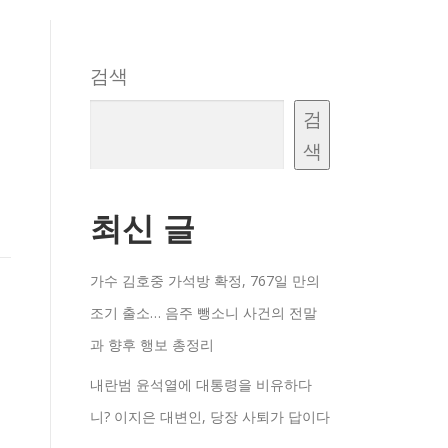
검색
검
색
최신 글
가수 김호중 가석방 확정, 767일 만의
조기 출소… 음주 뺑소니 사건의 전말
과 향후 행보 총정리
내란범 윤석열에 대통령을 비유하다
니? 이지은 대변인, 당장 사퇴가 답이다