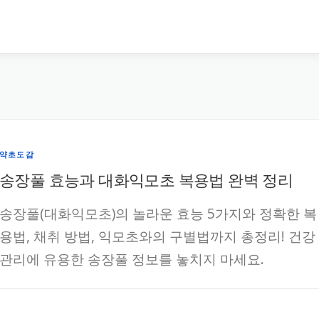
약초도감
송장풀 효능과 대화익모초 복용법 완벽 정리
송장풀(대화익모초)의 놀라운 효능 5가지와 정확한 복
용법, 채취 방법, 익모초와의 구별법까지 총정리! 건강
관리에 유용한 송장풀 정보를 놓치지 마세요.