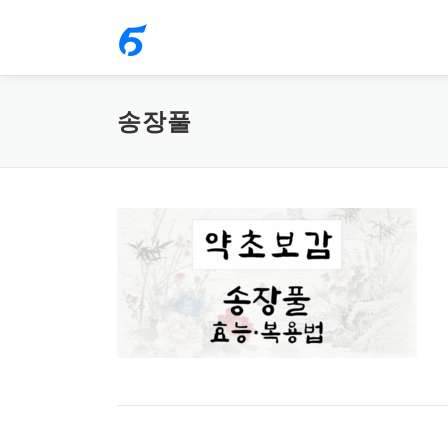
내
용
으
로
송장풀
바
로
가
기