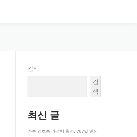
검색
검
색
최신 글
가수 김호중 가석방 확정, 767일 만의