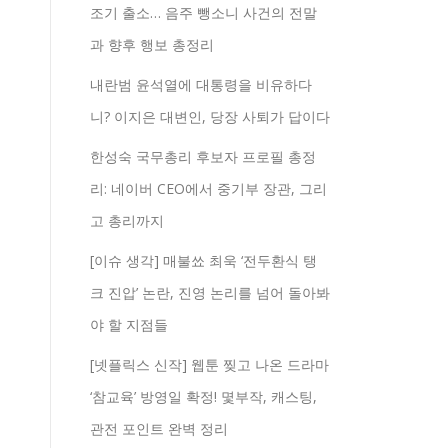
조기 출소… 음주 뺑소니 사건의 전말
과 향후 행보 총정리
내란범 윤석열에 대통령을 비유하다
니? 이지은 대변인, 당장 사퇴가 답이다
한성숙 국무총리 후보자 프로필 총정
리: 네이버 CEO에서 중기부 장관, 그리
고 총리까지
[이슈 생각] 매불쑈 최욱 ‘전두환식 탱
크 진압’ 논란, 진영 논리를 넘어 돌아봐
야 할 지점들
[넷플릭스 신작] 웹툰 찢고 나온 드라마
‘참교육’ 방영일 확정! 몇부작, 캐스팅,
관전 포인트 완벽 정리