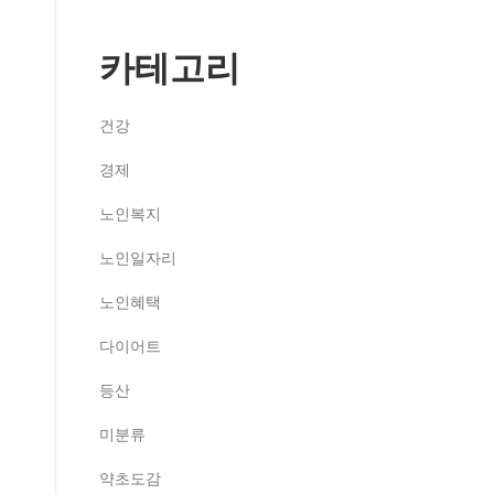
카테고리
건강
경제
노인복지
노인일자리
노인혜택
다이어트
등산
미분류
약초도감