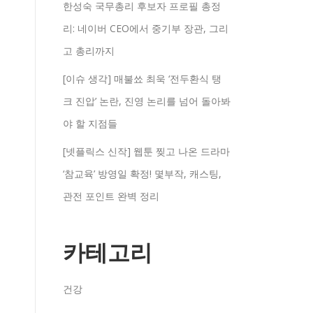
한성숙 국무총리 후보자 프로필 총정
리: 네이버 CEO에서 중기부 장관, 그리
고 총리까지
[이슈 생각] 매불쑈 최욱 ‘전두환식 탱
크 진압’ 논란, 진영 논리를 넘어 돌아봐
야 할 지점들
[넷플릭스 신작] 웹툰 찢고 나온 드라마
‘참교육’ 방영일 확정! 몇부작, 캐스팅,
관전 포인트 완벽 정리
카테고리
건강