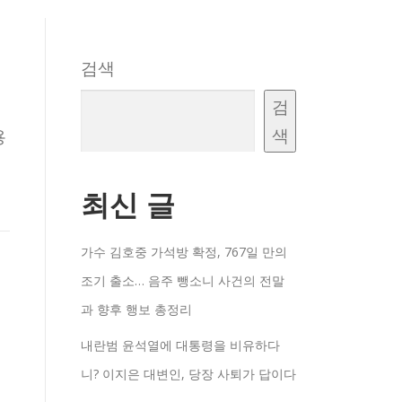
검색
검
색
용
최신 글
가수 김호중 가석방 확정, 767일 만의
조기 출소… 음주 뺑소니 사건의 전말
과 향후 행보 총정리
내란범 윤석열에 대통령을 비유하다
니? 이지은 대변인, 당장 사퇴가 답이다