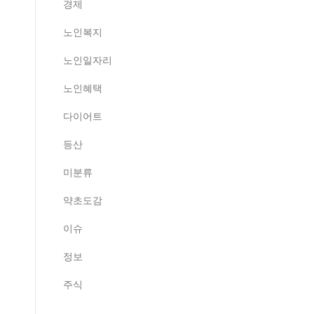
경제
노인복지
노인일자리
노인혜택
다이어트
등산
미분류
약초도감
이슈
정보
주식