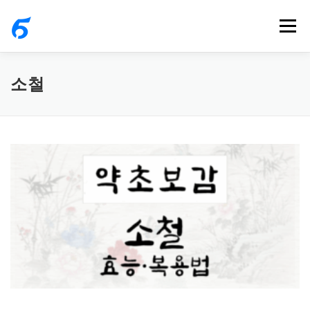
내
메뉴
용
으
로
소철
바
로
가
기