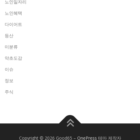
노인일자리
노인혜택
다이어트
등산
미분류
약초도감
이슈
정보
주식
Copyright © 2026 Good65
–
OnePress
테마 제작자