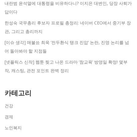
내란범 윤석열에 대통령을 비유하다니? 이지은 대변인, 당장 사퇴가
답이다
한성숙 국무총리 후보자 프로필 총정리: 네이버 CEO에서 중기부 장
관, 그리고 총리까지
[이슈 생각] 매불쑈 최욱 ‘전두환식 탱크 진압’ 논란, 진영 논리를 넘
어 돌아봐야 할 지점들
[넷플릭스 신작] 웹툰 찢고 나온 드라마 ‘참교육’ 방영일 확정! 몇부
작, 캐스팅, 관전 포인트 완벽 정리
카테고리
건강
경제
노인복지