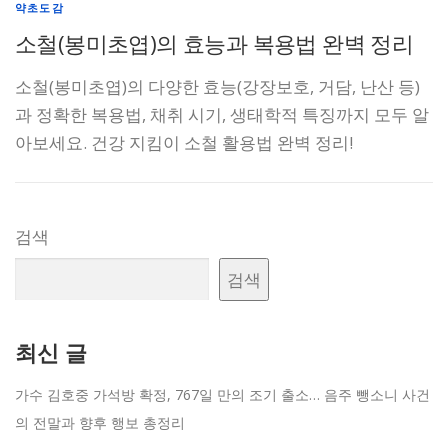
약초도감
소철(봉미초엽)의 효능과 복용법 완벽 정리
소철(봉미초엽)의 다양한 효능(강장보호, 거담, 난산 등)
과 정확한 복용법, 채취 시기, 생태학적 특징까지 모두 알
아보세요. 건강 지킴이 소철 활용법 완벽 정리!
검색
검색
최신 글
가수 김호중 가석방 확정, 767일 만의 조기 출소… 음주 뺑소니 사건
의 전말과 향후 행보 총정리