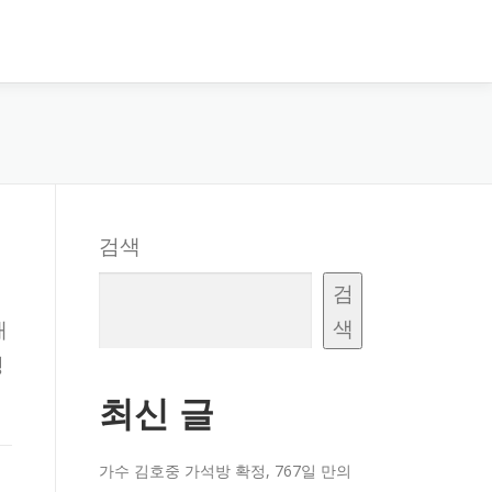
검색
검
색
채
정
최신 글
가수 김호중 가석방 확정, 767일 만의