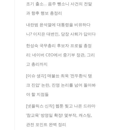
조기 출소… 음주 뺑소니 사건의 전말
과 향후 행보 총정리
내란범 윤석열에 대통령을 비유하다
니? 이지은 대변인, 당장 사퇴가 답이다
한성숙 국무총리 후보자 프로필 총정
리: 네이버 CEO에서 중기부 장관, 그리
고 총리까지
[이슈 생각] 매불쑈 최욱 ‘전두환식 탱
크 진압’ 논란, 진영 논리를 넘어 돌아봐
야 할 지점들
[넷플릭스 신작] 웹툰 찢고 나온 드라마
‘참교육’ 방영일 확정! 몇부작, 캐스팅,
관전 포인트 완벽 정리