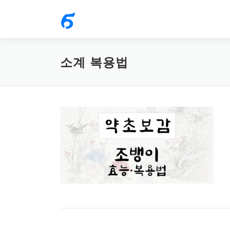
내
용
으
로
소계 복용법
바
로
가
기