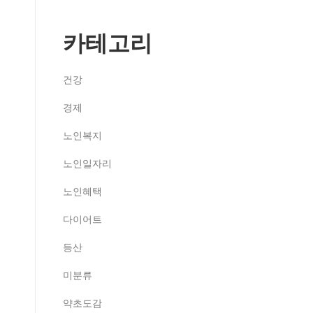
카테고리
건강
경제
노인복지
노인일자리
노인혜택
다이어트
등산
미분류
약초도감