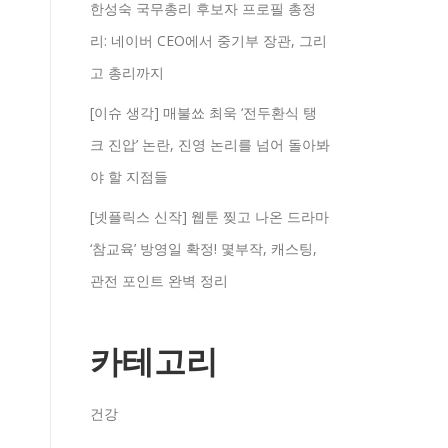
한성숙 국무총리 후보자 프로필 총정
리: 네이버 CEO에서 중기부 장관, 그리
고 총리까지
[이슈 생각] 매불쑈 최욱 ‘전두환식 탱
크 진압’ 논란, 진영 논리를 넘어 돌아봐
야 할 지점들
[넷플릭스 신작] 웹툰 찢고 나온 드라마
‘참교육’ 방영일 확정! 몇부작, 캐스팅,
관전 포인트 완벽 정리
카테고리
건강