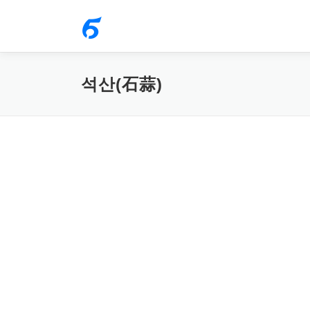
내
용
으
로
석산(石蒜)
바
로
가
기