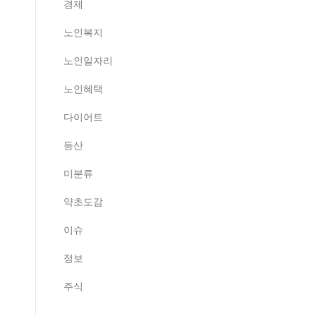
경제
노인복지
노인일자리
노인혜택
다이어트
등산
미분류
약초도감
이슈
정보
주식