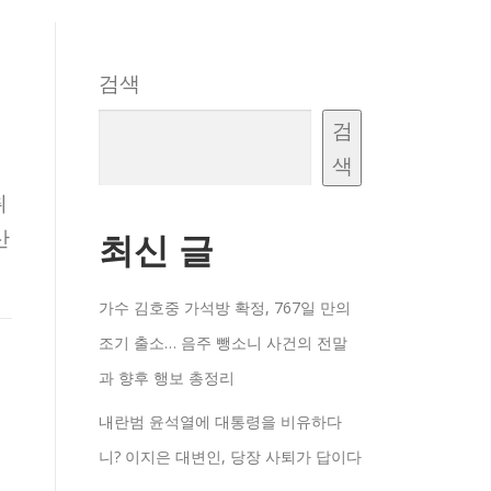
검색
검
색
취
산
최신 글
가수 김호중 가석방 확정, 767일 만의
조기 출소… 음주 뺑소니 사건의 전말
과 향후 행보 총정리
내란범 윤석열에 대통령을 비유하다
니? 이지은 대변인, 당장 사퇴가 답이다