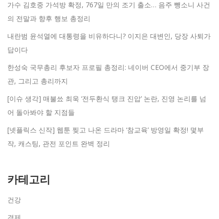
가수 김호중 가석방 확정, 767일 만의 조기 출소… 음주 뺑소니 사건
의 전말과 향후 행보 총정리
내란범 윤석열에 대통령을 비유하다니? 이지은 대변인, 당장 사퇴가
답이다
한성숙 국무총리 후보자 프로필 총정리: 네이버 CEO에서 중기부 장
관, 그리고 총리까지
[이슈 생각] 매불쑈 최욱 ‘전두환식 탱크 진압’ 논란, 진영 논리를 넘
어 돌아봐야 할 지점들
[넷플릭스 신작] 웹툰 찢고 나온 드라마 ‘참교육’ 방영일 확정! 몇부
작, 캐스팅, 관전 포인트 완벽 정리
카테고리
건강
경제