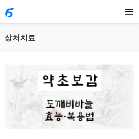
내
메뉴
용
으
로
상처치료
바
로
가
기