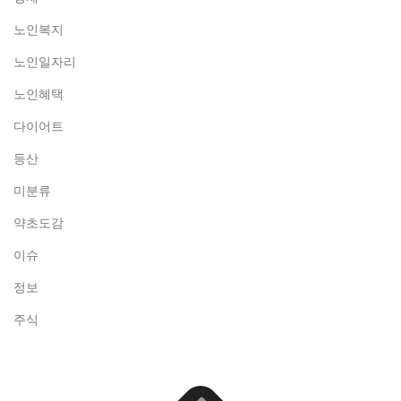
노인복지
노인일자리
노인혜택
다이어트
등산
미분류
약초도감
이슈
정보
주식