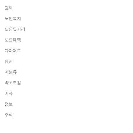
경제
노인복지
노인일자리
노인혜택
다이어트
등산
미분류
약초도감
이슈
정보
주식