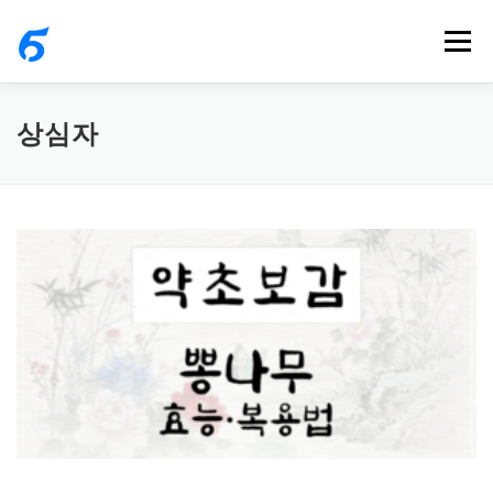
내
메뉴
용
으
로
상심자
바
로
가
기