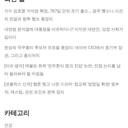
가수 김호중 가석방 확정, 767일 만의 조기 출소… 음주 뺑소니 사건
의 전말과 향후 행보 총정리
내란범 윤석열에 대통령을 비유하다니? 이지은 대변인, 당장 사퇴가
답이다
한성숙 국무총리 후보자 프로필 총정리: 네이버 CEO에서 중기부 장
관, 그리고 총리까지
[이슈 생각] 매불쑈 최욱 ‘전두환식 탱크 진압’ 논란, 진영 논리를 넘
어 돌아봐야 할 지점들
[넷플릭스 신작] 웹툰 찢고 나온 드라마 ‘참교육’ 방영일 확정! 몇부
작, 캐스팅, 관전 포인트 완벽 정리
카테고리
건강