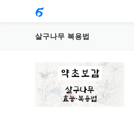
내
용
으
로
살구나무 복용법
바
로
가
기