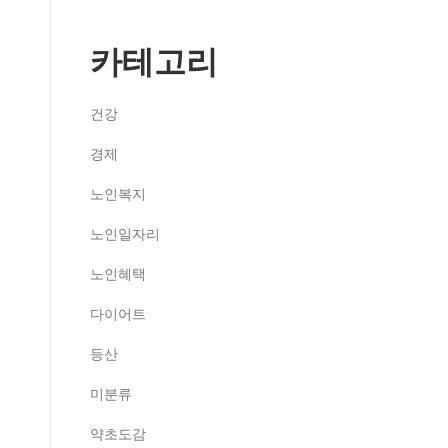
카테고리
건강
경제
노인복지
노인일자리
노인혜택
다이어트
등산
미분류
약초도감