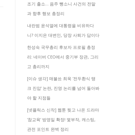
조기 출소… 음주 뺑소니 사건의 전말
과 향후 행보 총정리
내란범 윤석열에 대통령을 비유하다
니? 이지은 대변인, 당장 사퇴가 답이다
한성숙 국무총리 후보자 프로필 총정
리: 네이버 CEO에서 중기부 장관, 그리
고 총리까지
[이슈 생각] 매불쑈 최욱 ‘전두환식 탱
크 진압’ 논란, 진영 논리를 넘어 돌아봐
야 할 지점들
[넷플릭스 신작] 웹툰 찢고 나온 드라마
‘참교육’ 방영일 확정! 몇부작, 캐스팅,
관전 포인트 완벽 정리