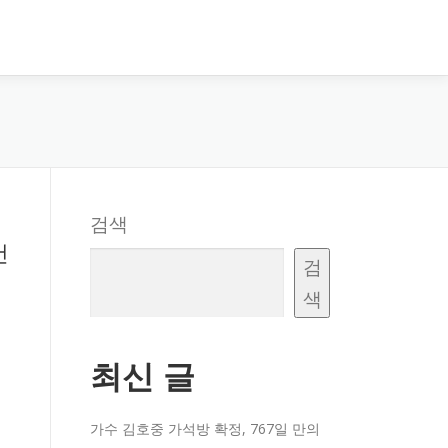
검색
건
검
색
최신 글
가수 김호중 가석방 확정, 767일 만의