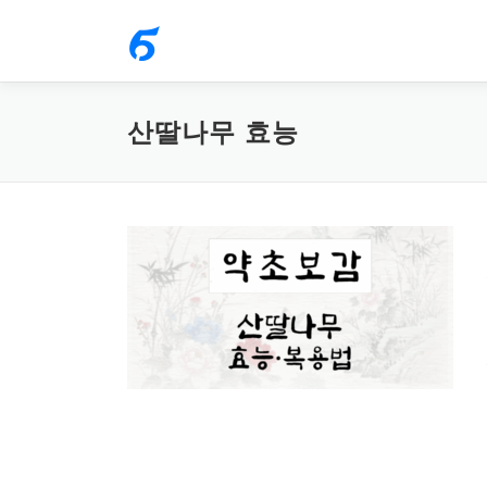
내
용
으
로
산딸나무 효능
바
로
가
기