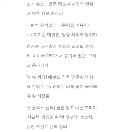
조기 출소… 음주 뺑소니 사건의 전말
과 향후 행보 총정리
내란범 윤석열에 대통령을 비유하다
니? 이지은 대변인, 당장 사퇴가 답이다
한성숙 국무총리 후보자 프로필 총정
리: 네이버 CEO에서 중기부 장관, 그리
고 총리까지
[이슈 생각] 매불쑈 최욱 ‘전두환식 탱
크 진압’ 논란, 진영 논리를 넘어 돌아봐
야 할 지점들
[넷플릭스 신작] 웹툰 찢고 나온 드라마
‘참교육’ 방영일 확정! 몇부작, 캐스팅,
관전 포인트 완벽 정리