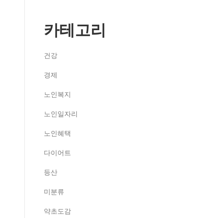
카테고리
건강
경제
노인복지
노인일자리
노인혜택
다이어트
등산
미분류
약초도감