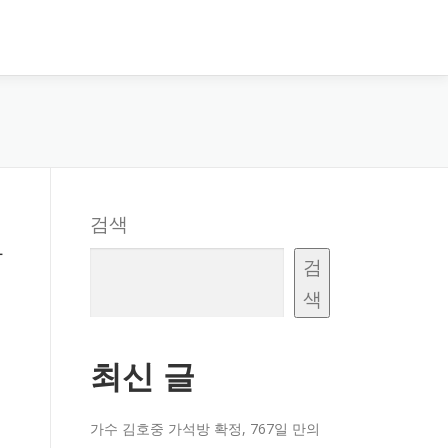
검색
와
검
색
최신 글
가수 김호중 가석방 확정, 767일 만의