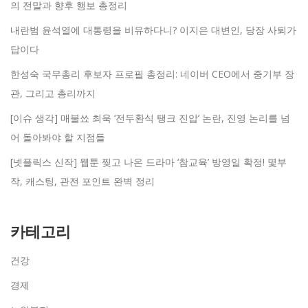
의 전말과 향후 행보 총정리
내란범 윤석열에 대통령을 비유하다니? 이지은 대변인, 당장 사퇴가
답이다
한성숙 국무총리 후보자 프로필 총정리: 네이버 CEO에서 중기부 장
관, 그리고 총리까지
[이슈 생각] 매불쑈 최욱 ‘전두환식 탱크 진압’ 논란, 진영 논리를 넘
어 돌아봐야 할 지점들
[넷플릭스 신작] 웹툰 찢고 나온 드라마 ‘참교육’ 방영일 확정! 몇부
작, 캐스팅, 관전 포인트 완벽 정리
카테고리
건강
경제