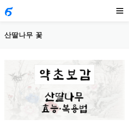
내
메뉴
용
으
로
산딸나무 꽃
바
로
가
기