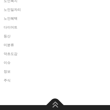
노인복지
노인일자리
노인혜택
다이어트
등산
미분류
약초도감
이슈
정보
주식