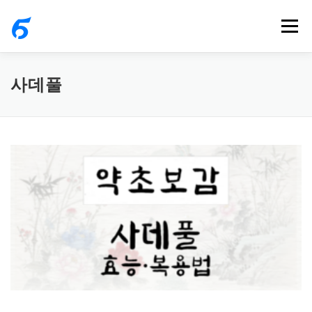
내
메뉴
용
으
로
사데풀
바
로
가
기