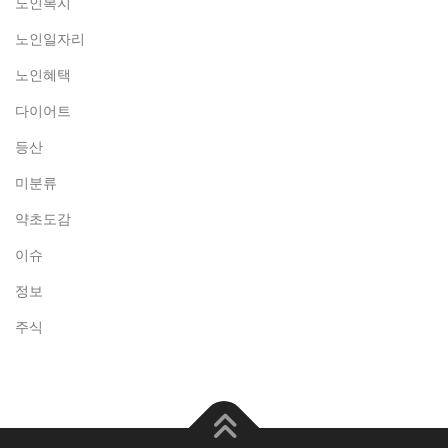
노인복지
노인일자리
노인혜택
다이어트
등산
미분류
약초도감
이슈
정보
주식