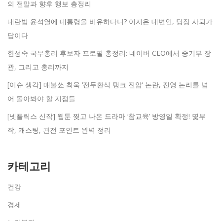
의 전말과 향후 행보 총정리
내란범 윤석열에 대통령을 비유하다니? 이지은 대변인, 당장 사퇴가
답이다
한성숙 국무총리 후보자 프로필 총정리: 네이버 CEO에서 중기부 장
관, 그리고 총리까지
[이슈 생각] 매불쑈 최욱 ‘전두환식 탱크 진압’ 논란, 진영 논리를 넘
어 돌아봐야 할 지점들
[넷플릭스 신작] 웹툰 찢고 나온 드라마 ‘참교육’ 방영일 확정! 몇부
작, 캐스팅, 관전 포인트 완벽 정리
카테고리
건강
경제