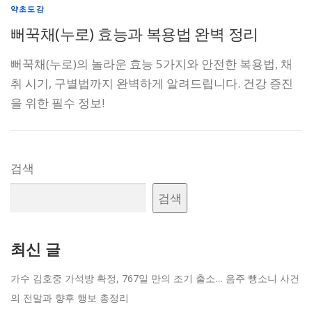
약초도감
뻐꾹채(누로) 효능과 복용법 완벽 정리
뻐꾹채(누로)의 놀라운 효능 5가지와 안전한 복용법, 채
취 시기, 구별법까지 완벽하게 알려드립니다. 건강 증진
을 위한 필수 정보!
검색
검색
최신 글
가수 김호중 가석방 확정, 767일 만의 조기 출소… 음주 뺑소니 사건
의 전말과 향후 행보 총정리