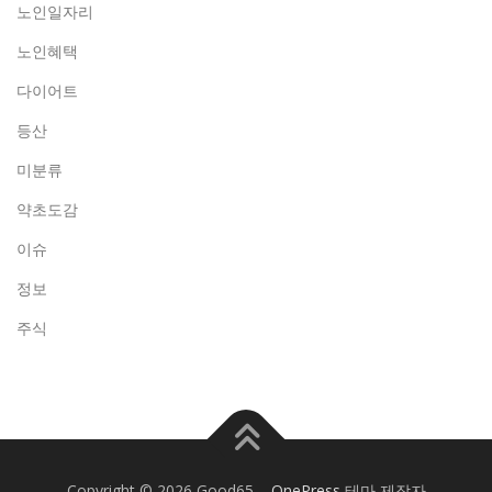
노인일자리
노인혜택
다이어트
등산
미분류
약초도감
이슈
정보
주식
Copyright © 2026 Good65
–
OnePress
테마 제작자