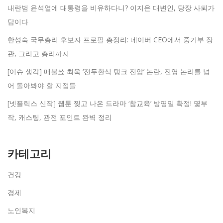
내란범 윤석열에 대통령을 비유하다니? 이지은 대변인, 당장 사퇴가
답이다
한성숙 국무총리 후보자 프로필 총정리: 네이버 CEO에서 중기부 장
관, 그리고 총리까지
[이슈 생각] 매불쑈 최욱 ‘전두환식 탱크 진압’ 논란, 진영 논리를 넘
어 돌아봐야 할 지점들
[넷플릭스 신작] 웹툰 찢고 나온 드라마 ‘참교육’ 방영일 확정! 몇부
작, 캐스팅, 관전 포인트 완벽 정리
카테고리
건강
경제
노인복지