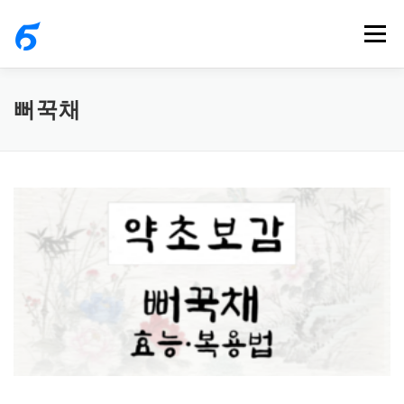
내
메뉴
용
으
로
뻐꾹채
바
로
가
기