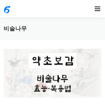
내
메뉴
용
으
로
비술나무
바
로
가
기