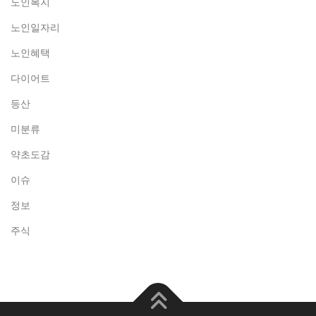
노인복지
노인일자리
노인혜택
다이어트
등산
미분류
약초도감
이슈
정보
주식