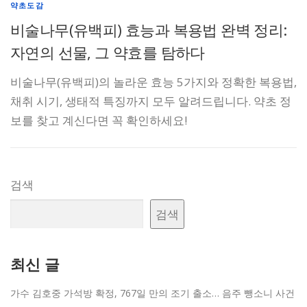
약초도감
비술나무(유백피) 효능과 복용법 완벽 정리:
자연의 선물, 그 약효를 탐하다
비술나무(유백피)의 놀라운 효능 5가지와 정확한 복용법,
채취 시기, 생태적 특징까지 모두 알려드립니다. 약초 정
보를 찾고 계신다면 꼭 확인하세요!
검색
검색
최신 글
가수 김호중 가석방 확정, 767일 만의 조기 출소… 음주 뺑소니 사건