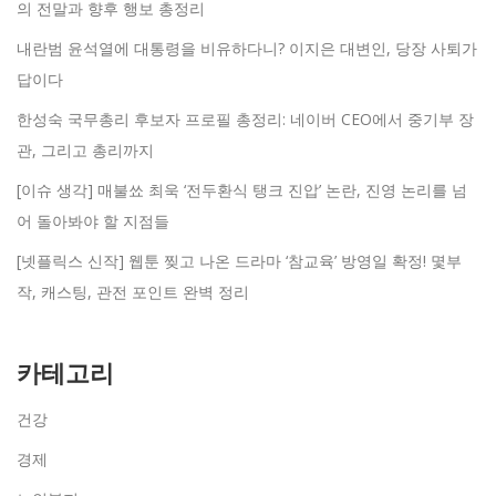
의 전말과 향후 행보 총정리
내란범 윤석열에 대통령을 비유하다니? 이지은 대변인, 당장 사퇴가
답이다
한성숙 국무총리 후보자 프로필 총정리: 네이버 CEO에서 중기부 장
관, 그리고 총리까지
[이슈 생각] 매불쑈 최욱 ‘전두환식 탱크 진압’ 논란, 진영 논리를 넘
어 돌아봐야 할 지점들
[넷플릭스 신작] 웹툰 찢고 나온 드라마 ‘참교육’ 방영일 확정! 몇부
작, 캐스팅, 관전 포인트 완벽 정리
카테고리
건강
경제