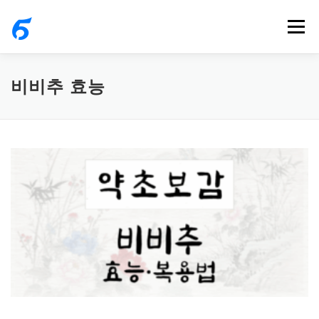
내
메뉴
용
으
로
비비추 효능
바
로
가
기