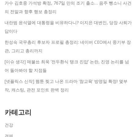
가수 김호중 가석방 확정, 767일 만의 조기 출소… 음주 뺑소니 사건
의 전말과 향후 행보 총정리
내란범 윤석열에 대통령을 비유하다니? 이지은 대변인, 당장 사퇴가
답이다
한성숙 국무총리 후보자 프로필 총정리: 네이버 CEO에서 중기부 장
관, 그리고 총리까지
[이슈 생각] 매불쑈 최욱 ‘전두환식 탱크 진압’ 논란, 진영 논리를 넘
어 돌아봐야 할 지점들
[넷플릭스 신작] 웹툰 찢고 나온 드라마 ‘참교육’ 방영일 확정! 몇부
작, 캐스팅, 관전 포인트 완벽 정리
카테고리
건강
경제