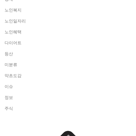
노인복지
노인일자리
노인혜택
다이어트
등산
미분류
약초도감
이슈
정보
주식