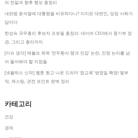
의 전말과 향후 행보 총정리
내란범 윤석열에 대통령을 비유하다니? 이지은 대변인, 당장 사퇴가
답이다
한성숙 국무총리 후보자 프로필 총정리: 네이버 CEO에서 중기부 장
관, 그리고 총리까지
[이슈 생각] 매불쑈 최욱 ‘전두환식 탱크 진압’ 논란, 진영 논리를 넘
어 돌아봐야 할 지점들
[넷플릭스 신작] 웹툰 찢고 나온 드라마 ‘참교육’ 방영일 확정! 몇부
작, 캐스팅, 관전 포인트 완벽 정리
카테고리
건강
경제