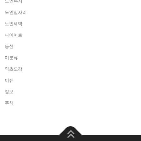
노인복지
노인일자리
노인혜택
다이어트
등산
미분류
약초도감
이슈
정보
주식