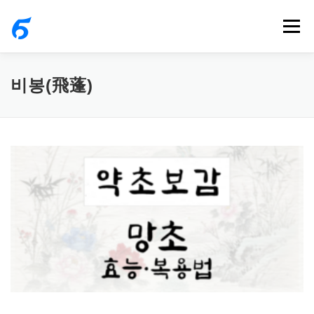
내
메뉴
용
으
로
비봉(飛蓬)
바
로
가
기