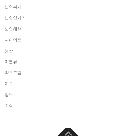
노인복지
노인일자리
노인혜택
다이어트
등산
미분류
약초도감
이슈
정보
주식