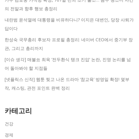
의 전말과 향후 행보 총정리
내란범 윤석열에 대통령을 비유하다니? 이지은 대변인, 당장 사퇴가
답이다
한성숙 국무총리 후보자 프로필 총정리: 네이버 CEO에서 중기부 장
관, 그리고 총리까지
[이슈 생각] 매불쑈 최욱 ‘전두환식 탱크 진압’ 논란, 진영 논리를 넘
어 돌아봐야 할 지점들
[넷플릭스 신작] 웹툰 찢고 나온 드라마 ‘참교육’ 방영일 확정! 몇부
작, 캐스팅, 관전 포인트 완벽 정리
카테고리
건강
경제