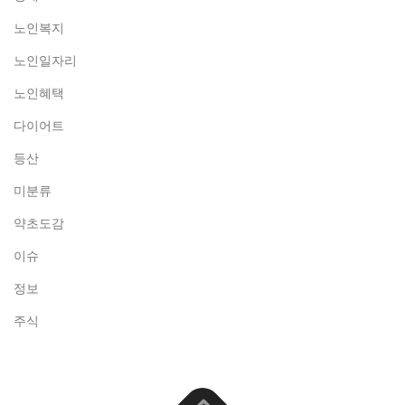
노인복지
노인일자리
노인혜택
다이어트
등산
미분류
약초도감
이슈
정보
주식