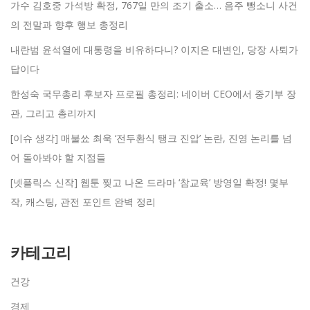
가수 김호중 가석방 확정, 767일 만의 조기 출소… 음주 뺑소니 사건
의 전말과 향후 행보 총정리
내란범 윤석열에 대통령을 비유하다니? 이지은 대변인, 당장 사퇴가
답이다
한성숙 국무총리 후보자 프로필 총정리: 네이버 CEO에서 중기부 장
관, 그리고 총리까지
[이슈 생각] 매불쑈 최욱 ‘전두환식 탱크 진압’ 논란, 진영 논리를 넘
어 돌아봐야 할 지점들
[넷플릭스 신작] 웹툰 찢고 나온 드라마 ‘참교육’ 방영일 확정! 몇부
작, 캐스팅, 관전 포인트 완벽 정리
카테고리
건강
경제