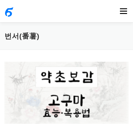
내
메뉴
용
으
로
번서(番薯)
바
로
가
기