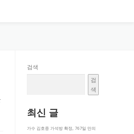
검색
검
색
한
최신 글
가수 김호중 가석방 확정, 767일 만의