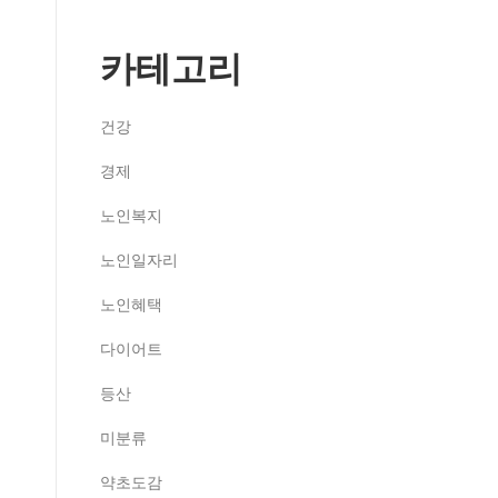
카테고리
건강
경제
노인복지
노인일자리
노인혜택
다이어트
등산
미분류
약초도감