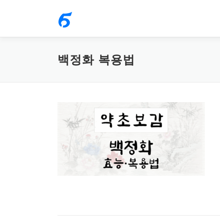
내
용
으
로
백정화 복용법
바
로
가
기