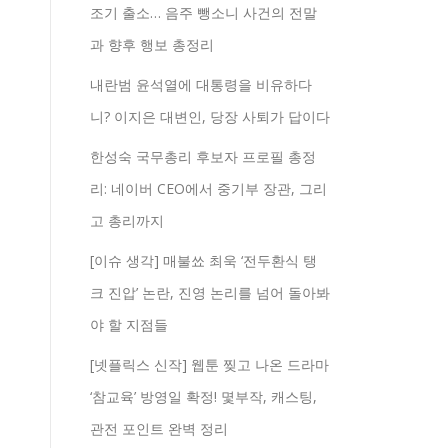
조기 출소… 음주 뺑소니 사건의 전말
과 향후 행보 총정리
내란범 윤석열에 대통령을 비유하다
니? 이지은 대변인, 당장 사퇴가 답이다
한성숙 국무총리 후보자 프로필 총정
리: 네이버 CEO에서 중기부 장관, 그리
고 총리까지
[이슈 생각] 매불쑈 최욱 ‘전두환식 탱
크 진압’ 논란, 진영 논리를 넘어 돌아봐
야 할 지점들
[넷플릭스 신작] 웹툰 찢고 나온 드라마
‘참교육’ 방영일 확정! 몇부작, 캐스팅,
관전 포인트 완벽 정리