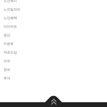
노인복지
노인일자리
노인혜택
다이어트
등산
미분류
약초도감
이슈
정보
주식