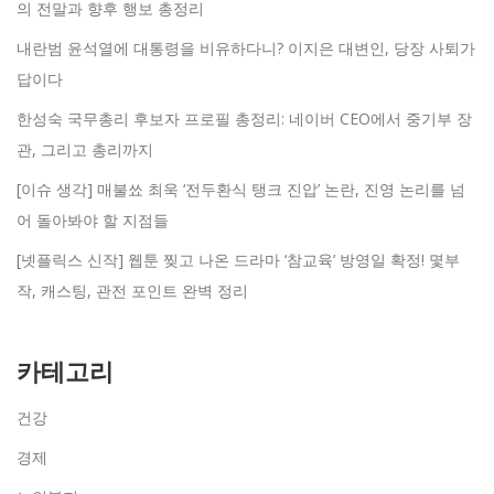
의 전말과 향후 행보 총정리
내란범 윤석열에 대통령을 비유하다니? 이지은 대변인, 당장 사퇴가
답이다
한성숙 국무총리 후보자 프로필 총정리: 네이버 CEO에서 중기부 장
관, 그리고 총리까지
[이슈 생각] 매불쑈 최욱 ‘전두환식 탱크 진압’ 논란, 진영 논리를 넘
어 돌아봐야 할 지점들
[넷플릭스 신작] 웹툰 찢고 나온 드라마 ‘참교육’ 방영일 확정! 몇부
작, 캐스팅, 관전 포인트 완벽 정리
카테고리
건강
경제