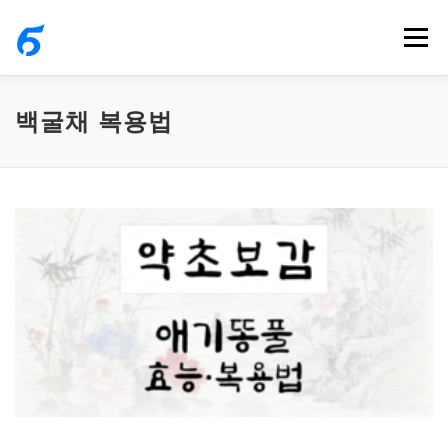
내
메뉴
용
으
로
백굴채 복용법
바
로
가
기