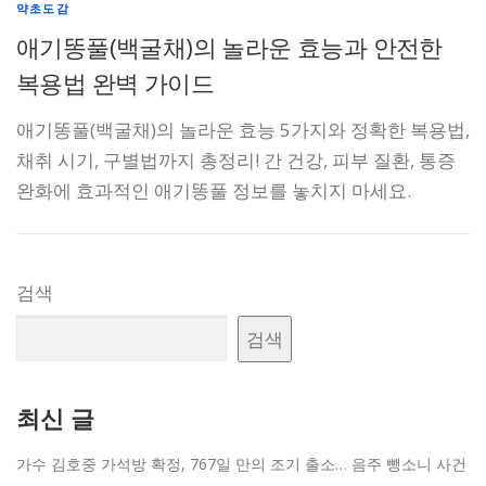
약초도감
애기똥풀(백굴채)의 놀라운 효능과 안전한
복용법 완벽 가이드
애기똥풀(백굴채)의 놀라운 효능 5가지와 정확한 복용법,
채취 시기, 구별법까지 총정리! 간 건강, 피부 질환, 통증
완화에 효과적인 애기똥풀 정보를 놓치지 마세요.
검색
검색
최신 글
가수 김호중 가석방 확정, 767일 만의 조기 출소… 음주 뺑소니 사건