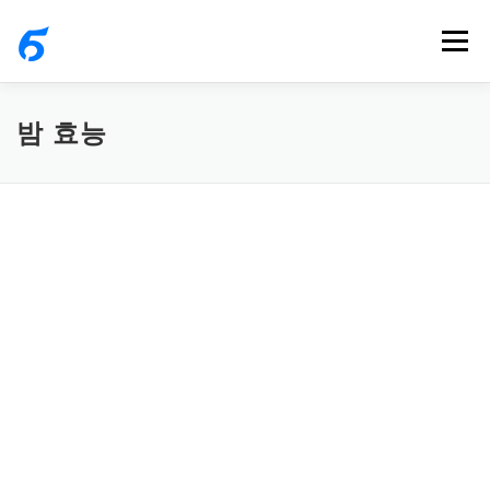
내
메뉴
용
으
로
밤 효능
바
로
가
기