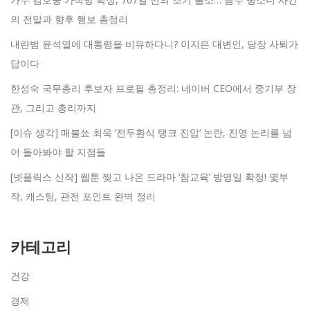
의 전말과 향후 행보 총정리
내란범 윤석열에 대통령을 비유하다니? 이지은 대변인, 당장 사퇴가
답이다
한성숙 국무총리 후보자 프로필 총정리: 네이버 CEO에서 중기부 장
관, 그리고 총리까지
[이슈 생각] 매불쑈 최욱 ‘전두환식 탱크 진압’ 논란, 진영 논리를 넘
어 돌아봐야 할 지점들
[넷플릭스 신작] 웹툰 찢고 나온 드라마 ‘참교육’ 방영일 확정! 몇부
작, 캐스팅, 관전 포인트 완벽 정리
카테고리
건강
경제