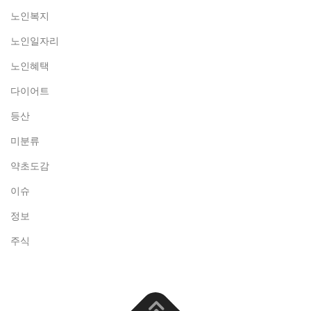
노인복지
노인일자리
노인혜택
다이어트
등산
미분류
약초도감
이슈
정보
주식