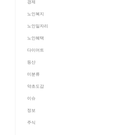
경제
노인복지
노인일자리
노인혜택
다이어트
등산
미분류
약초도감
이슈
정보
주식