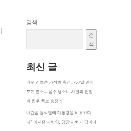
검색
가
검
색
피
최신 글
가수 김호중 가석방 확정, 767일 만의
조기 출소… 음주 뺑소니 사건의 전말
과 향후 행보 총정리
내란범 윤석열에 대통령을 비유하다
니? 이지은 대변인, 당장 사퇴가 답이다