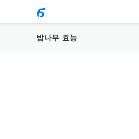
내
용
으
로
밤나무 효능
바
로
가
기