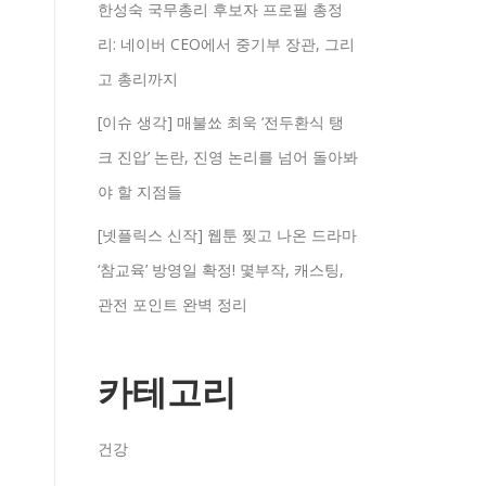
한성숙 국무총리 후보자 프로필 총정
리: 네이버 CEO에서 중기부 장관, 그리
고 총리까지
[이슈 생각] 매불쑈 최욱 ‘전두환식 탱
크 진압’ 논란, 진영 논리를 넘어 돌아봐
야 할 지점들
[넷플릭스 신작] 웹툰 찢고 나온 드라마
‘참교육’ 방영일 확정! 몇부작, 캐스팅,
관전 포인트 완벽 정리
카테고리
건강