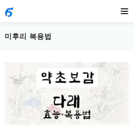
내
메뉴
용
으
로
미후리 복용법
바
로
가
기