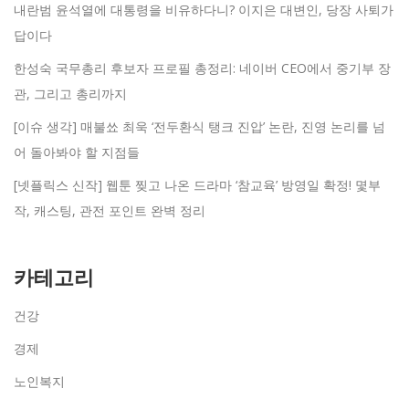
내란범 윤석열에 대통령을 비유하다니? 이지은 대변인, 당장 사퇴가
답이다
한성숙 국무총리 후보자 프로필 총정리: 네이버 CEO에서 중기부 장
관, 그리고 총리까지
[이슈 생각] 매불쑈 최욱 ‘전두환식 탱크 진압’ 논란, 진영 논리를 넘
어 돌아봐야 할 지점들
[넷플릭스 신작] 웹툰 찢고 나온 드라마 ‘참교육’ 방영일 확정! 몇부
작, 캐스팅, 관전 포인트 완벽 정리
카테고리
건강
경제
노인복지