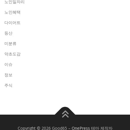
노인일자리
노인혜택
다이어트
등산
미분류
약초도감
이슈
정보
주식
Copyright © 2026 Good65
–
OnePress
테마 제작자