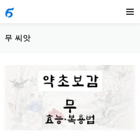
내
메뉴
용
으
로
무 씨앗
바
로
가
기