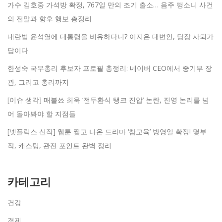
가수 김호중 가석방 확정, 767일 만의 조기 출소… 음주 뺑소니 사건
의 전말과 향후 행보 총정리
내란범 윤석열에 대통령을 비유하다니? 이지은 대변인, 당장 사퇴가
답이다
한성숙 국무총리 후보자 프로필 총정리: 네이버 CEO에서 중기부 장
관, 그리고 총리까지
[이슈 생각] 매불쑈 최욱 ‘전두환식 탱크 진압’ 논란, 진영 논리를 넘
어 돌아봐야 할 지점들
[넷플릭스 신작] 웹툰 찢고 나온 드라마 ‘참교육’ 방영일 확정! 몇부
작, 캐스팅, 관전 포인트 완벽 정리
카테고리
건강
경제