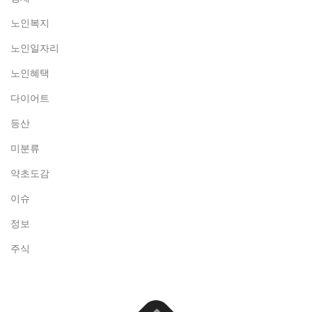
노인복지
노인일자리
노인혜택
다이어트
등산
미분류
약초도감
이슈
정보
주식