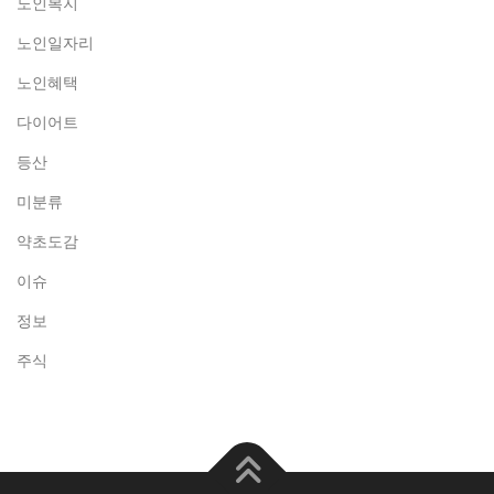
노인복지
노인일자리
노인혜택
다이어트
등산
미분류
약초도감
이슈
정보
주식