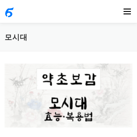
내
메뉴
용
으
로
모시대
바
로
가
기