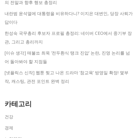
의 전말과 향후 행보 총정리
내란범 윤석열에 대통령을 비유하다니? 이지은 대변인, 당장 사퇴가
답이다
한성숙 국무총리 후보자 프로필 총정리: 네이버 CEO에서 중기부 장
관, 그리고 총리까지
[이슈 생각] 매불쑈 최욱 ‘전두환식 탱크 진압’ 논란, 진영 논리를 넘
어 돌아봐야 할 지점들
[넷플릭스 신작] 웹툰 찢고 나온 드라마 ‘참교육’ 방영일 확정! 몇부
작, 캐스팅, 관전 포인트 완벽 정리
카테고리
건강
경제