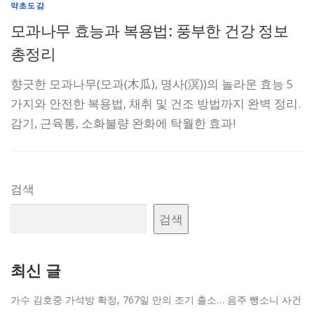
약초도감
모과나무 효능과 복용법: 풍부한 건강 정보
총정리
향긋한 모과나무(모과(木瓜), 명사(溟))의 놀라운 효능 5
가지와 안전한 복용법, 채취 및 건조 방법까지 완벽 정리.
감기, 근육통, 소화불량 완화에 탁월한 효과!
검색
검색
최신 글
가수 김호중 가석방 확정, 767일 만의 조기 출소… 음주 뺑소니 사건