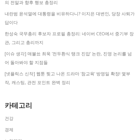
의 전말과 향후 행보 총정리
내란범 윤석열에 대통령을 비유하다니? 이지은 대변인, 당장 사퇴가
답이다
한성숙 국무총리 후보자 프로필 총정리: 네이버 CEO에서 중기부 장
관, 그리고 총리까지
[이슈 생각] 매불쑈 최욱 ‘전두환식 탱크 진압’ 논란, 진영 논리를 넘
어 돌아봐야 할 지점들
[넷플릭스 신작] 웹툰 찢고 나온 드라마 ‘참교육’ 방영일 확정! 몇부
작, 캐스팅, 관전 포인트 완벽 정리
카테고리
건강
경제