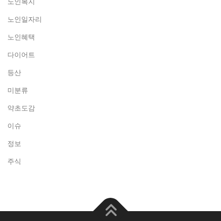
노인복지
노인일자리
노인혜택
다이어트
등산
미분류
약초도감
이슈
정보
주식