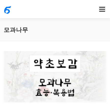
내
메뉴
용
으
로
모과나무
바
로
가
기