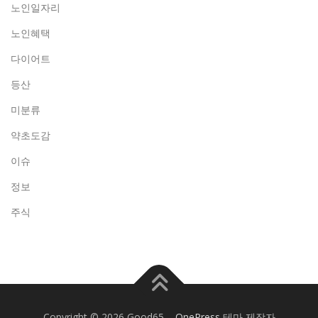
노인일자리
노인혜택
다이어트
등산
미분류
약초도감
이슈
정보
주식
Copyright © 2026 Good65
–
OnePress
테마 제작자