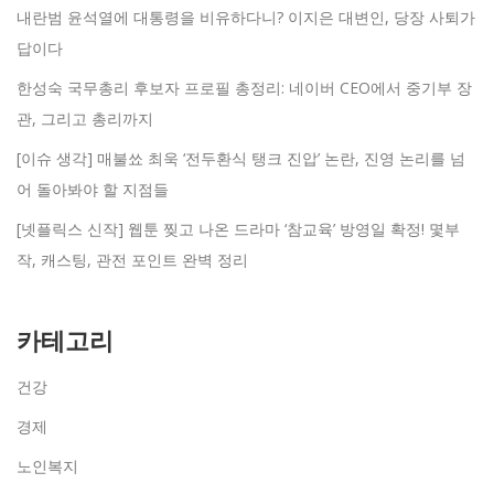
내란범 윤석열에 대통령을 비유하다니? 이지은 대변인, 당장 사퇴가
답이다
한성숙 국무총리 후보자 프로필 총정리: 네이버 CEO에서 중기부 장
관, 그리고 총리까지
[이슈 생각] 매불쑈 최욱 ‘전두환식 탱크 진압’ 논란, 진영 논리를 넘
어 돌아봐야 할 지점들
[넷플릭스 신작] 웹툰 찢고 나온 드라마 ‘참교육’ 방영일 확정! 몇부
작, 캐스팅, 관전 포인트 완벽 정리
카테고리
건강
경제
노인복지