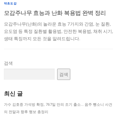
약초도감
모감주나무 효능과 난화 복용법 완벽 정리
모감주나무(난화)의 놀라운 효능 7가지와 간염, 눈 질환,
요도염 등 특정 질환별 활용법, 안전한 복용법, 채취 시기,
생태 특징까지 모든 것을 알려드립니다.
검색
검색
최신 글
가수 김호중 가석방 확정, 767일 만의 조기 출소… 음주 뺑소니 사건
의 전말과 향후 행보 총정리