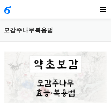
내
메뉴
용
으
로
모감주나무복용법
바
로
가
기