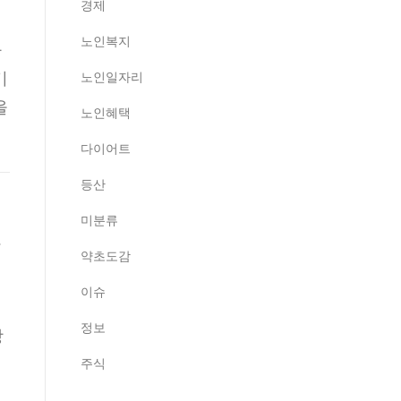
경제
노인복지
와
기
노인일자리
을
노인혜택
다이어트
등산
미분류
연
약초도감
이슈
정보
강
주식