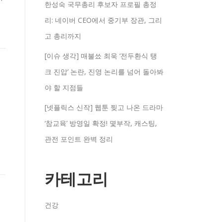
한성숙 국무총리 후보자 프로필 총정
리: 네이버 CEO에서 중기부 장관, 그리
고 총리까지
[이슈 생각] 매불쑈 최욱 ‘전두환식 탱
크 진압’ 논란, 진영 논리를 넘어 돌아봐
야 할 지점들
[넷플릭스 신작] 웹툰 찢고 나온 드라마
‘참교육’ 방영일 확정! 몇부작, 캐스팅,
관전 포인트 완벽 정리
카테고리
건강