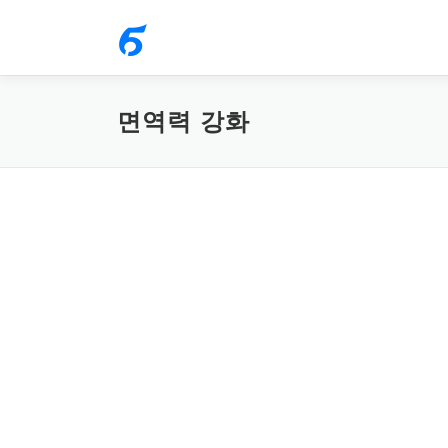
내
용
으
로
면역력 강화
바
로
가
기