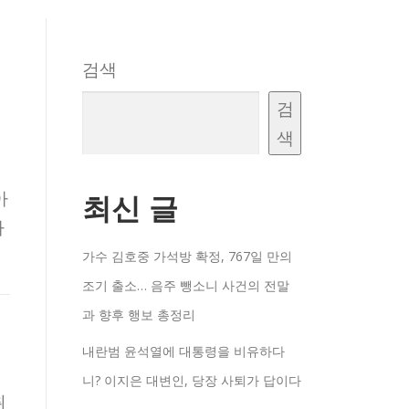
검색
검
색
아
최신 글
가
가수 김호중 가석방 확정, 767일 만의
조기 출소… 음주 뺑소니 사건의 전말
과 향후 행보 총정리
내란범 윤석열에 대통령을 비유하다
니? 이지은 대변인, 당장 사퇴가 답이다
취