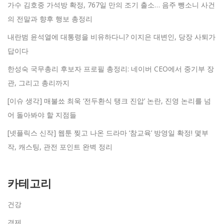
가수 김호중 가석방 확정, 767일 만의 조기 출소… 음주 뺑소니 사건
의 전말과 향후 행보 총정리
내란범 윤석열에 대통령을 비유하다니? 이지은 대변인, 당장 사퇴가
답이다
한성숙 국무총리 후보자 프로필 총정리: 네이버 CEO에서 중기부 장
관, 그리고 총리까지
[이슈 생각] 매불쑈 최욱 ‘전두환식 탱크 진압’ 논란, 진영 논리를 넘
어 돌아봐야 할 지점들
[넷플릭스 신작] 웹툰 찢고 나온 드라마 ‘참교육’ 방영일 확정! 몇부
작, 캐스팅, 관전 포인트 완벽 정리
카테고리
건강
경제