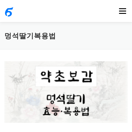
내
메뉴
용
으
로
멍석딸기복용법
바
로
가
기