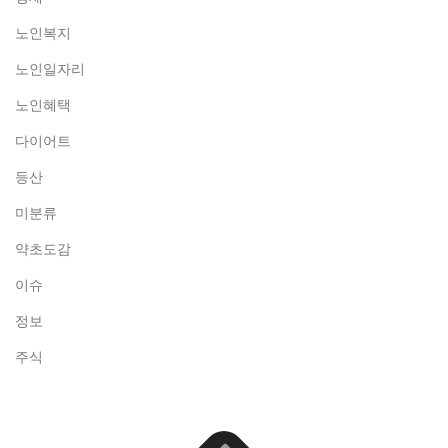
노인복지
노인일자리
노인혜택
다이어트
등산
미분류
약초도감
이슈
정보
주식