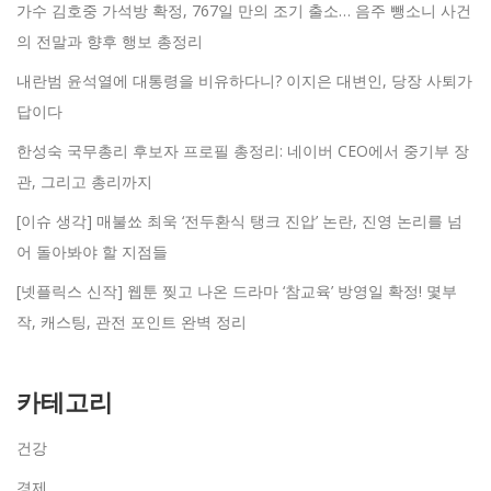
가수 김호중 가석방 확정, 767일 만의 조기 출소… 음주 뺑소니 사건
의 전말과 향후 행보 총정리
내란범 윤석열에 대통령을 비유하다니? 이지은 대변인, 당장 사퇴가
답이다
한성숙 국무총리 후보자 프로필 총정리: 네이버 CEO에서 중기부 장
관, 그리고 총리까지
[이슈 생각] 매불쑈 최욱 ‘전두환식 탱크 진압’ 논란, 진영 논리를 넘
어 돌아봐야 할 지점들
[넷플릭스 신작] 웹툰 찢고 나온 드라마 ‘참교육’ 방영일 확정! 몇부
작, 캐스팅, 관전 포인트 완벽 정리
카테고리
건강
경제