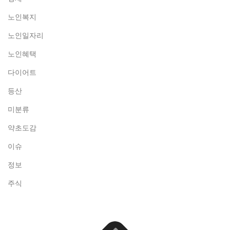
노인복지
노인일자리
노인혜택
다이어트
등산
미분류
약초도감
이슈
정보
주식