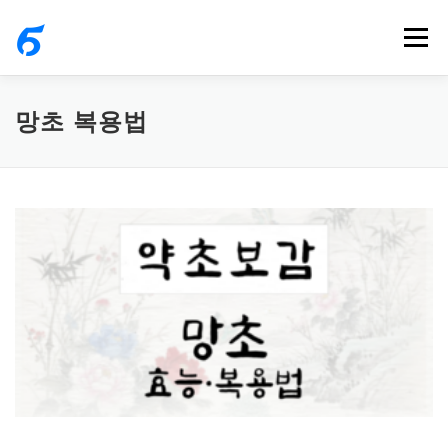
내
메뉴
용
으
로
망초 복용법
바
로
가
기