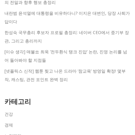
의 전말과 향후 행보 총정리
내란범 윤석열에 대통령을 비유하다니? 이지은 대변인, 당장 사퇴가
답이다
한성숙 국무총리 후보자 프로필 총정리: 네이버 CEO에서 중기부 장
관, 그리고 총리까지
[이슈 생각] 매불쑈 최욱 ‘전두환식 탱크 진압’ 논란, 진영 논리를 넘
어 돌아봐야 할 지점들
[넷플릭스 신작] 웹툰 찢고 나온 드라마 ‘참교육’ 방영일 확정! 몇부
작, 캐스팅, 관전 포인트 완벽 정리
카테고리
건강
경제