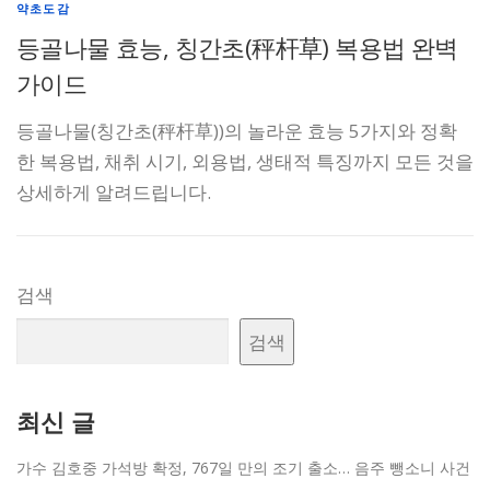
약초도감
등골나물 효능, 칭간초(秤杆草) 복용법 완벽
가이드
등골나물(칭간초(秤杆草))의 놀라운 효능 5가지와 정확
한 복용법, 채취 시기, 외용법, 생태적 특징까지 모든 것을
상세하게 알려드립니다.
검색
검색
최신 글
가수 김호중 가석방 확정, 767일 만의 조기 출소… 음주 뺑소니 사건