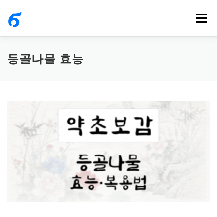
내
메뉴
용
으
로
등골나물 효능
바
로
가
기