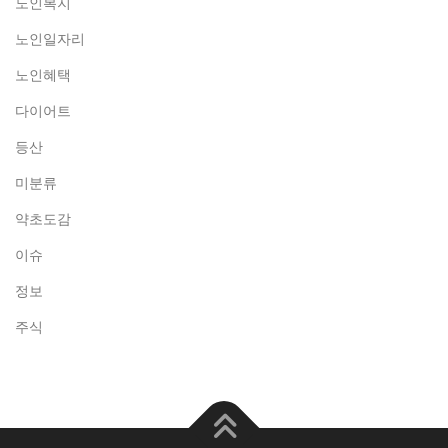
노인복지
노인일자리
노인혜택
다이어트
등산
미분류
약초도감
이슈
정보
주식