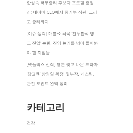
한성숙 국무총리 후보자 프로필 총정
리: 네이버 CEO에서 중기부 장관, 그리
고 총리까지
[이슈 생각] 매불쑈 최욱 ‘전두환식 탱
크 진압’ 논란, 진영 논리를 넘어 돌아봐
야 할 지점들
[넷플릭스 신작] 웹툰 찢고 나온 드라마
‘참교육’ 방영일 확정! 몇부작, 캐스팅,
관전 포인트 완벽 정리
카테고리
건강