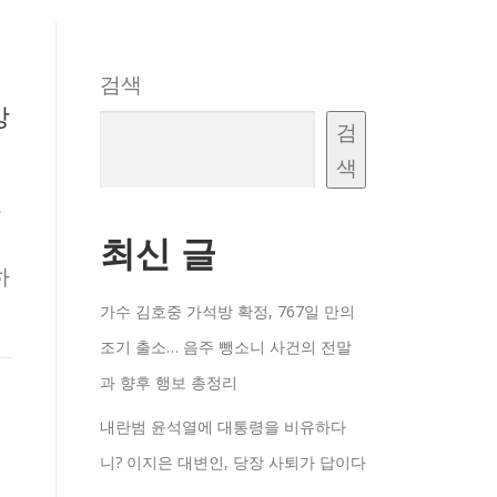
검색
강
검
색
,
최신 글
하
가수 김호중 가석방 확정, 767일 만의
조기 출소… 음주 뺑소니 사건의 전말
과 향후 행보 총정리
내란범 윤석열에 대통령을 비유하다
니? 이지은 대변인, 당장 사퇴가 답이다