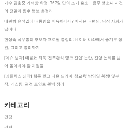
가수 김호중 가석방 확정, 767일 만의 조기 출소… 음주 뺑소니 사건
의 전말과 향후 행보 총정리
내란범 윤석열에 대통령을 비유하다니? 이지은 대변인, 당장 사퇴가
답이다
한성숙 국무총리 후보자 프로필 총정리: 네이버 CEO에서 중기부 장
관, 그리고 총리까지
[이슈 생각] 매불쑈 최욱 ‘전두환식 탱크 진압’ 논란, 진영 논리를 넘
어 돌아봐야 할 지점들
[넷플릭스 신작] 웹툰 찢고 나온 드라마 ‘참교육’ 방영일 확정! 몇부
작, 캐스팅, 관전 포인트 완벽 정리
카테고리
건강
경제