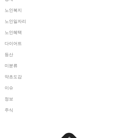
노인복지
노인일자리
노인혜택
다이어트
등산
미분류
약초도감
이슈
정보
주식