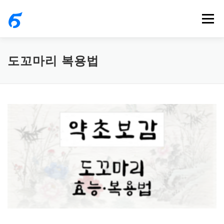
내
메뉴
용
으
로
도꼬마리 복용법
바
로
가
기