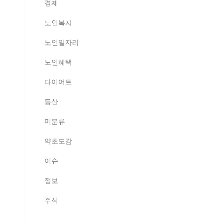
경제
노인복지
노인일자리
노인혜택
다이어트
등산
미분류
약초도감
이슈
정보
주식