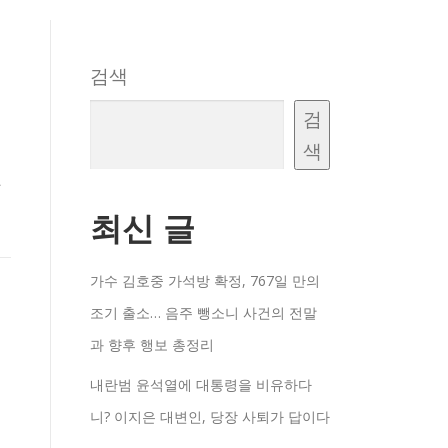
검색
검
색
구
최신 글
가수 김호중 가석방 확정, 767일 만의
조기 출소… 음주 뺑소니 사건의 전말
과 향후 행보 총정리
내란범 윤석열에 대통령을 비유하다
니? 이지은 대변인, 당장 사퇴가 답이다