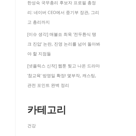
한성숙 국무총리 후보자 프로필 총정
리: 네이버 CEO에서 중기부 장관, 그리
고 총리까지
[이슈 생각] 매불쑈 최욱 ‘전두환식 탱
크 진압’ 논란, 진영 논리를 넘어 돌아봐
야 할 지점들
[넷플릭스 신작] 웹툰 찢고 나온 드라마
‘참교육’ 방영일 확정! 몇부작, 캐스팅,
관전 포인트 완벽 정리
카테고리
건강