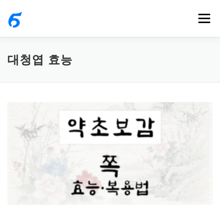
내
메뉴
용
으
로
대청엽 효능
바
로
가
기