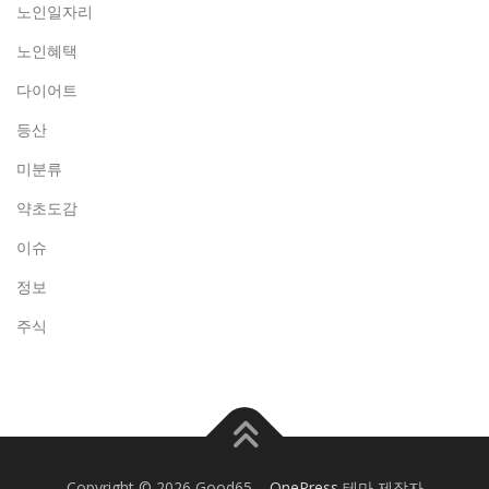
노인일자리
노인혜택
다이어트
등산
미분류
약초도감
이슈
정보
주식
Copyright © 2026 Good65
–
OnePress
테마 제작자