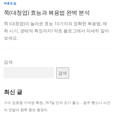
약초도감
쪽(대청엽) 효능과 복용법 완벽 분석
쪽 (대청엽)의 놀라운 효능 10가지와 정확한 복용법, 채
취 시기, 생태적 특징까지! 약초 블로그에서 자세히 알아
보세요.
검색
검색
최신 글
가수 김호중 가석방 확정, 767일 만의 조기 출소… 음주 뺑소니 사건
의 전말과 향후 행보 총정리