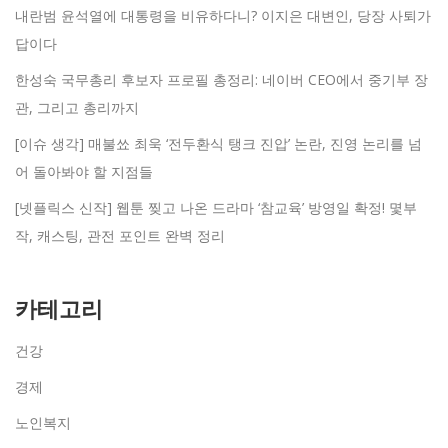
내란범 윤석열에 대통령을 비유하다니? 이지은 대변인, 당장 사퇴가
답이다
한성숙 국무총리 후보자 프로필 총정리: 네이버 CEO에서 중기부 장
관, 그리고 총리까지
[이슈 생각] 매불쑈 최욱 ‘전두환식 탱크 진압’ 논란, 진영 논리를 넘
어 돌아봐야 할 지점들
[넷플릭스 신작] 웹툰 찢고 나온 드라마 ‘참교육’ 방영일 확정! 몇부
작, 캐스팅, 관전 포인트 완벽 정리
카테고리
건강
경제
노인복지