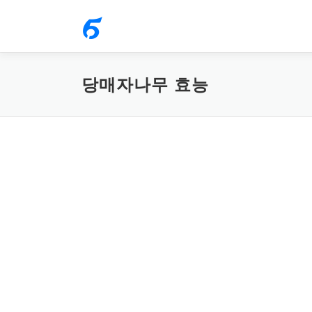
내
용
으
로
당매자나무 효능
바
로
가
기