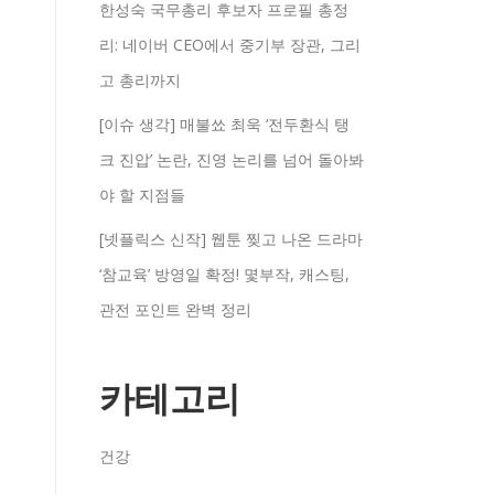
한성숙 국무총리 후보자 프로필 총정
리: 네이버 CEO에서 중기부 장관, 그리
고 총리까지
[이슈 생각] 매불쑈 최욱 ‘전두환식 탱
크 진압’ 논란, 진영 논리를 넘어 돌아봐
야 할 지점들
[넷플릭스 신작] 웹툰 찢고 나온 드라마
‘참교육’ 방영일 확정! 몇부작, 캐스팅,
관전 포인트 완벽 정리
카테고리
건강