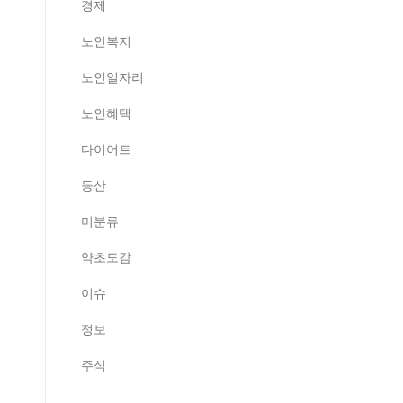
경제
노인복지
노인일자리
노인혜택
다이어트
등산
미분류
약초도감
이슈
정보
주식