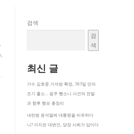
검색
검
색
한
.
최신 글
가수 김호중 가석방 확정, 767일 만의
조기 출소… 음주 뺑소니 사건의 전말
과 향후 행보 총정리
내란범 윤석열에 대통령을 비유하다
니? 이지은 대변인, 당장 사퇴가 답이다