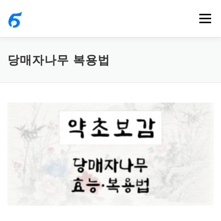
내
메뉴
용
으
로
당매자나무 복용법
바
로
가
기