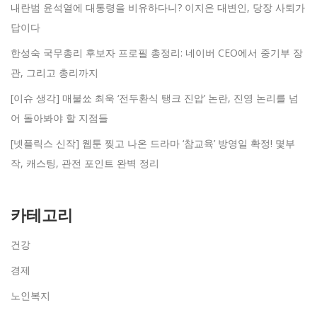
내란범 윤석열에 대통령을 비유하다니? 이지은 대변인, 당장 사퇴가
답이다
한성숙 국무총리 후보자 프로필 총정리: 네이버 CEO에서 중기부 장
관, 그리고 총리까지
[이슈 생각] 매불쑈 최욱 ‘전두환식 탱크 진압’ 논란, 진영 논리를 넘
어 돌아봐야 할 지점들
[넷플릭스 신작] 웹툰 찢고 나온 드라마 ‘참교육’ 방영일 확정! 몇부
작, 캐스팅, 관전 포인트 완벽 정리
카테고리
건강
경제
노인복지