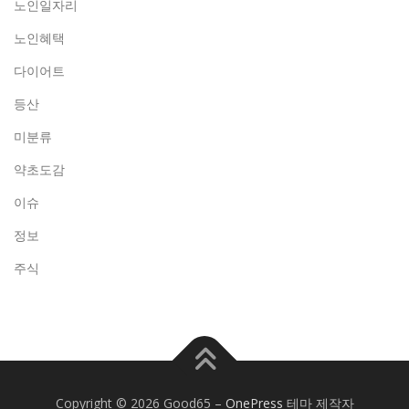
노인일자리
노인혜택
다이어트
등산
미분류
약초도감
이슈
정보
주식
Copyright © 2026 Good65
–
OnePress
테마 제작자