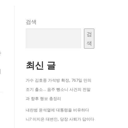
검색
대
검
색
하
최신 글
의
가수 김호중 가석방 확정, 767일 만의
조기 출소… 음주 뺑소니 사건의 전말
과 향후 행보 총정리
내란범 윤석열에 대통령을 비유하다
니? 이지은 대변인, 당장 사퇴가 답이다