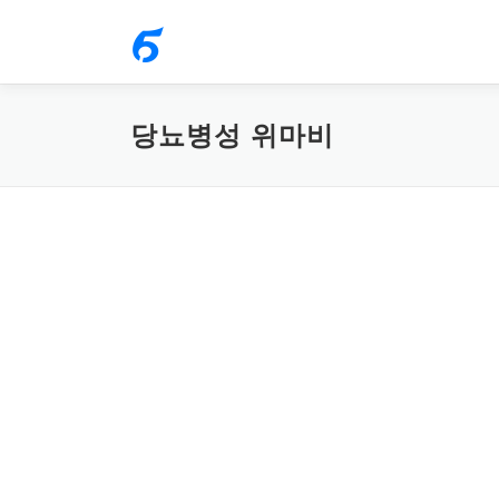
내
용
으
로
당뇨병성 위마비
바
로
가
기