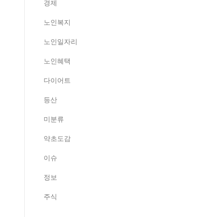
경제
노인복지
노인일자리
노인혜택
다이어트
등산
미분류
약초도감
이슈
정보
주식