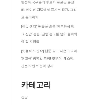
한성숙 국무총리 후보자 프로필 총정
리: 네이버 CEO에서 중기부 장관, 그리
고 총리까지
[이슈 생각] 매불쑈 최욱 ‘전두환식 탱
크 진압’ 논란, 진영 논리를 넘어 돌아봐
야 할 지점들
[넷플릭스 신작] 웹툰 찢고 나온 드라마
‘참교육’ 방영일 확정! 몇부작, 캐스팅,
관전 포인트 완벽 정리
카테고리
건강