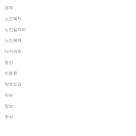
경제
노인복지
노인일자리
노인혜택
다이어트
등산
미분류
약초도감
이슈
정보
주식