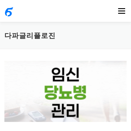
내
메뉴
용
으
로
다파글리플로진
바
로
가
기