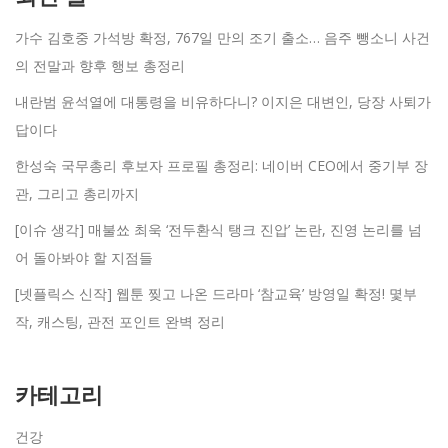
가수 김호중 가석방 확정, 767일 만의 조기 출소… 음주 뺑소니 사건
의 전말과 향후 행보 총정리
내란범 윤석열에 대통령을 비유하다니? 이지은 대변인, 당장 사퇴가
답이다
한성숙 국무총리 후보자 프로필 총정리: 네이버 CEO에서 중기부 장
관, 그리고 총리까지
[이슈 생각] 매불쑈 최욱 ‘전두환식 탱크 진압’ 논란, 진영 논리를 넘
어 돌아봐야 할 지점들
[넷플릭스 신작] 웹툰 찢고 나온 드라마 ‘참교육’ 방영일 확정! 몇부
작, 캐스팅, 관전 포인트 완벽 정리
카테고리
건강