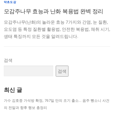
약초도감
모감주나무 효능과 난화 복용법 완벽 정리
모감주나무(난화)의 놀라운 효능 7가지와 간염, 눈 질환,
요도염 등 특정 질환별 활용법, 안전한 복용법, 채취 시기,
생태 특징까지 모든 것을 알려드립니다.
검색
검색
최신 글
가수 김호중 가석방 확정, 767일 만의 조기 출소… 음주 뺑소니 사건
의 전말과 향후 행보 총정리