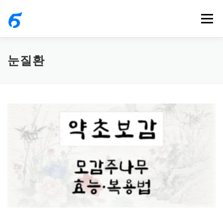
내
메뉴
용
으
로
눈질환
바
로
가
기