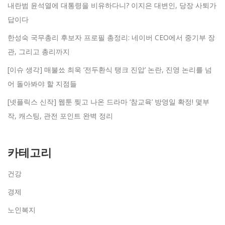
내란범 윤석열에 대통령을 비유하다니? 이지은 대변인, 당장 사퇴가
답이다
한성숙 국무총리 후보자 프로필 총정리: 네이버 CEO에서 중기부 장
관, 그리고 총리까지
[이슈 생각] 매불쑈 최욱 ‘전두환식 탱크 진압’ 논란, 진영 논리를 넘
어 돌아봐야 할 지점들
[넷플릭스 신작] 웹툰 찢고 나온 드라마 ‘참교육’ 방영일 확정! 몇부
작, 캐스팅, 관전 포인트 완벽 정리
카테고리
건강
경제
노인복지