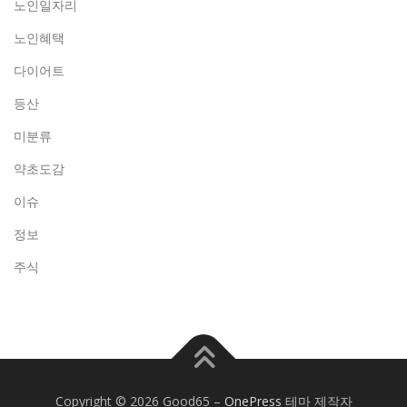
노인일자리
노인혜택
다이어트
등산
미분류
약초도감
이슈
정보
주식
Copyright © 2026 Good65
–
OnePress
테마 제작자