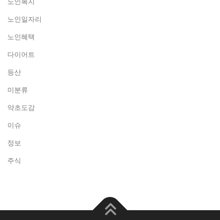
노인복지
노인일자리
노인혜택
다이어트
등산
미분류
약초도감
이슈
정보
주식