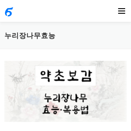
내
메뉴
용
으
로
누리장나무효능
바
로
가
기