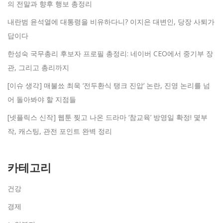
의 전말과 향후 행보 총정리
내란범 윤석열에 대통령을 비유하다니? 이지은 대변인, 당장 사퇴가
답이다
한성숙 국무총리 후보자 프로필 총정리: 네이버 CEO에서 중기부 장
관, 그리고 총리까지
[이슈 생각] 매불쑈 최욱 ‘전두환식 탱크 진압’ 논란, 진영 논리를 넘
어 돌아봐야 할 지점들
[넷플릭스 신작] 웹툰 찢고 나온 드라마 ‘참교육’ 방영일 확정! 몇부
작, 캐스팅, 관전 포인트 완벽 정리
카테고리
건강
경제