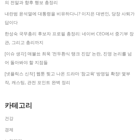
의 전말과 향후 행보 총정리
내란범 윤석열에 대통령을 비유하다니? 이지은 대변인, 당장 사퇴가
답이다
한성숙 국무총리 후보자 프로필 총정리: 네이버 CEO에서 중기부 장
관, 그리고 총리까지
[이슈 생각] 매불쑈 최욱 ‘전두환식 탱크 진압’ 논란, 진영 논리를 넘
어 돌아봐야 할 지점들
[넷플릭스 신작] 웹툰 찢고 나온 드라마 ‘참교육’ 방영일 확정! 몇부
작, 캐스팅, 관전 포인트 완벽 정리
카테고리
건강
경제