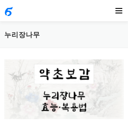
내
메뉴
용
으
로
누리장나무
바
로
가
기