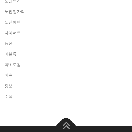
노인복지
노인일자리
노인혜택
다이어트
등산
미분류
약초도감
이슈
정보
주식