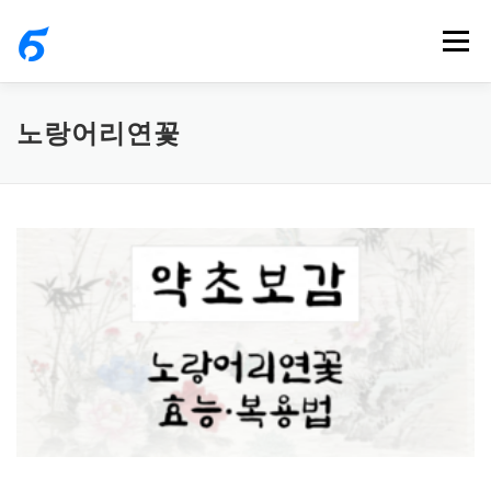
내
메뉴
용
으
로
노랑어리연꽃
바
로
가
기