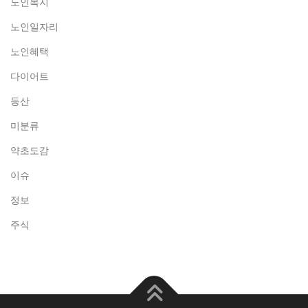
노인복지
노인일자리
노인혜택
다이어트
등산
미분류
약초도감
이슈
정보
주식