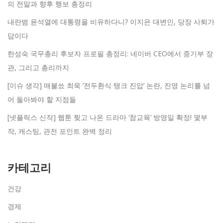
의 전말과 향후 행보 총정리
내란범 윤석열에 대통령을 비유하다니? 이지은 대변인, 당장 사퇴가
답이다
한성숙 국무총리 후보자 프로필 총정리: 네이버 CEO에서 중기부 장
관, 그리고 총리까지
[이슈 생각] 매불쑈 최욱 ‘전두환식 탱크 진압’ 논란, 진영 논리를 넘
어 돌아봐야 할 지점들
[넷플릭스 신작] 웹툰 찢고 나온 드라마 ‘참교육’ 방영일 확정! 몇부
작, 캐스팅, 관전 포인트 완벽 정리
카테고리
건강
경제