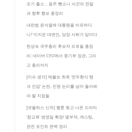
조기 출소… 음주 뺑소니 사건의 전말
과 향후 행보 총정리
내란범 윤석열에 대통령을 비유하다
니? 이지은 대변인, 당장 사퇴가 답이다
한성숙 국무총리 후보자 프로필 총정
리: 네이버 CEO에서 중기부 장관, 그리
고 총리까지
[이슈 생각] 매불쑈 최욱 ‘전두환식 탱
크 진압’ 논란, 진영 논리를 넘어 돌아봐
야 할 지점들
[넷플릭스 신작] 웹툰 찢고 나온 드라마
‘참교육’ 방영일 확정! 몇부작, 캐스팅,
관전 포인트 완벽 정리