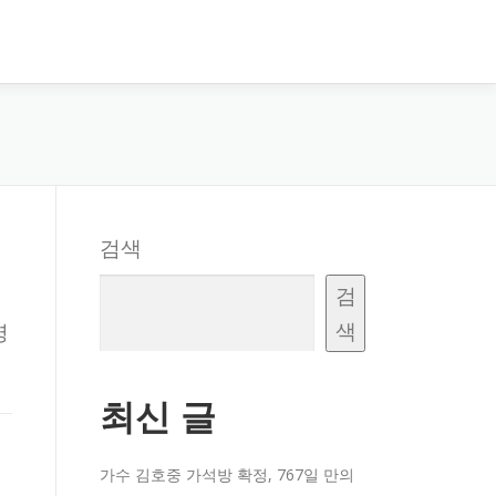
검색
검
색
영
최신 글
가수 김호중 가석방 확정, 767일 만의