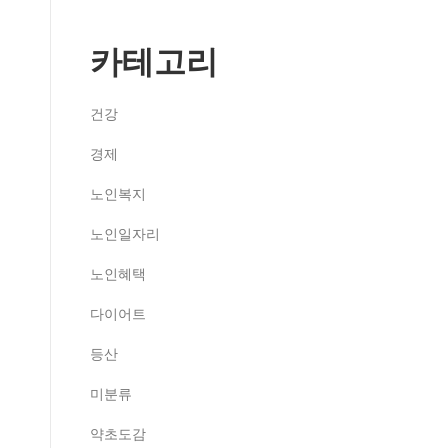
카테고리
건강
경제
노인복지
노인일자리
노인혜택
다이어트
등산
미분류
약초도감