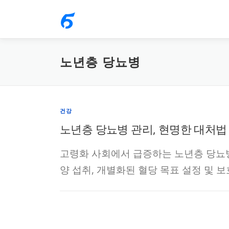
내
용
으
로
노년층 당뇨병
바
로
가
건강
기
노년층 당뇨병 관리, 현명한 대처법
고령화 사회에서 급증하는 노년층 당뇨병
양 섭취, 개별화된 혈당 목표 설정 및 