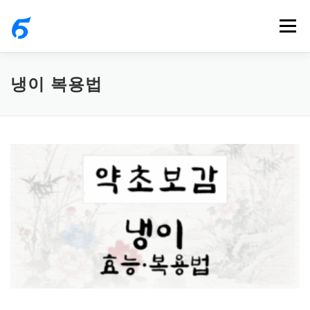
내
메뉴
용
으
로
냉이 복용법
바
로
가
기