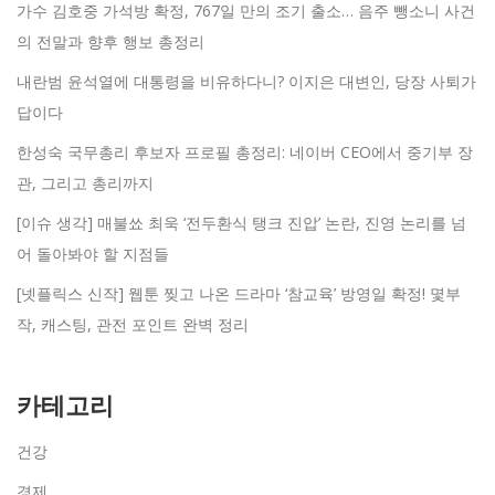
가수 김호중 가석방 확정, 767일 만의 조기 출소… 음주 뺑소니 사건
의 전말과 향후 행보 총정리
내란범 윤석열에 대통령을 비유하다니? 이지은 대변인, 당장 사퇴가
답이다
한성숙 국무총리 후보자 프로필 총정리: 네이버 CEO에서 중기부 장
관, 그리고 총리까지
[이슈 생각] 매불쑈 최욱 ‘전두환식 탱크 진압’ 논란, 진영 논리를 넘
어 돌아봐야 할 지점들
[넷플릭스 신작] 웹툰 찢고 나온 드라마 ‘참교육’ 방영일 확정! 몇부
작, 캐스팅, 관전 포인트 완벽 정리
카테고리
건강
경제