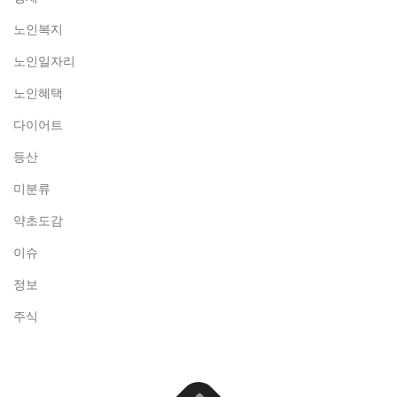
노인복지
노인일자리
노인혜택
다이어트
등산
미분류
약초도감
이슈
정보
주식